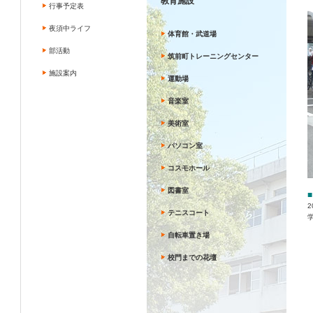
教育施設
行事予定表
夜須中ライフ
体育館・武道場
部活動
筑前町トレーニングセンター
施設案内
運動場
音楽室
美術室
パソコン室
コスモホール
図書室
■
テニスコート
自転車置き場
校門までの花壇