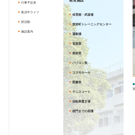
教育施設
行事予定表
夜須中ライフ
体育館・武道場
部活動
筑前町トレーニングセンター
施設案内
運動場
音楽室
美術室
パソコン室
コスモホール
図書室
■
テニスコート
自転車置き場
校門までの花壇